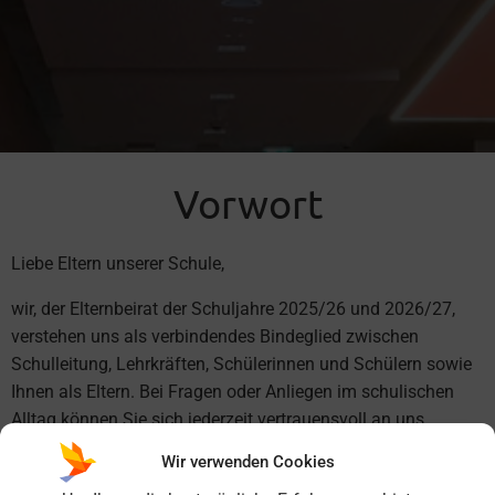
Vorwort
Liebe Eltern unserer Schule,
wir, der Elternbeirat der Schuljahre 2025/26 und 2026/27,
verstehen uns als verbindendes Bindeglied zwischen
Schulleitung, Lehrkräften, Schülerinnen und Schülern sowie
Ihnen als Eltern. Bei Fragen oder Anliegen im schulischen
Alltag können Sie sich jederzeit vertrauensvoll an uns
wenden – wir unterstützen Sie gerne mit Rat und Hilfe.
Wir verwenden Cookies
Darüber hinaus gestalten wir das Schulleben aktiv mit. In