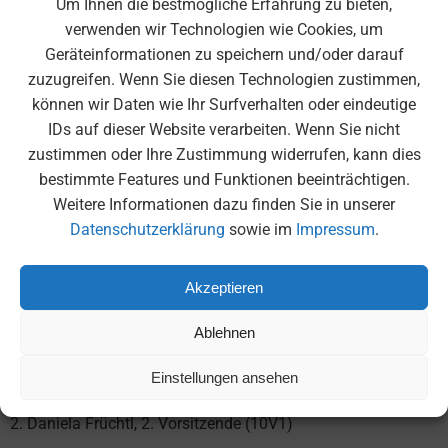
Um Ihnen die bestmögliche Erfahrung zu bieten,
regelmäßigen Gesprächen mit der Schulleitung bringen wir
verwenden wir Technologien wie Cookies, um
Anregungen, Ideen und Wünsche ein, um die
Geräteinformationen zu speichern und/oder darauf
Weiterentwicklung unserer Schule gemeinsam
zuzugreifen. Wenn Sie diesen Technologien zustimmen,
voranzubringen.
können wir Daten wie Ihr Surfverhalten oder eindeutige
IDs auf dieser Website verarbeiten. Wenn Sie nicht
Kontakt
zustimmen oder Ihre Zustimmung widerrufen, kann dies
bestimmte Features und Funktionen beeinträchtigen.
Weitere Informationen dazu finden Sie in unserer
Wenn Sie Kontakt aufnehmen wollen, schreiben Sie bitte
Datenschutzerklärung
sowie im
Impressum
.
eine E-Mail an
eb-ms-rockefellerstr-11@web.de
.
Akzeptieren
Aktueller Elternbeirat
Ablehnen
Einstellungen ansehen
1.
Seckin Moumin Oglou, 1. Vorsitzende (8c/10V1)
2.
Daniela Früchtl
, 2. Vorsitzende (10V1)