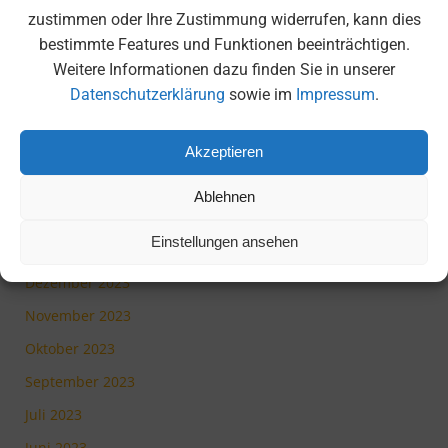
September 2024
zustimmen oder Ihre Zustimmung widerrufen, kann dies
bestimmte Features und Funktionen beeinträchtigen.
Juli 2024
Weitere Informationen dazu finden Sie in unserer
Juni 2024
Datenschutzerklärung
sowie im
Impressum
.
Mai 2024
April 2024
Akzeptieren
März 2024
Ablehnen
Februar 2024
Einstellungen ansehen
Januar 2024
Dezember 2023
November 2023
Oktober 2023
September 2023
Juli 2023
Juni 2023