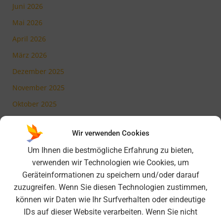
Juni 2026
Mai 2026
April 2026
März 2026
Dezember 2025
November 2025
Oktober 2025
Juli 2025
Wir verwenden Cookies
Mai 2025
Um Ihnen die bestmögliche Erfahrung zu bieten,
März 2025
verwenden wir Technologien wie Cookies, um
Februar 2025
Geräteinformationen zu speichern und/oder darauf
November 2024
zuzugreifen. Wenn Sie diesen Technologien zustimmen,
können wir Daten wie Ihr Surfverhalten oder eindeutige
Oktober 2024
IDs auf dieser Website verarbeiten. Wenn Sie nicht
September 2024