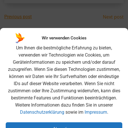
Post
Post
Next post
Previous post
navigation
navig
Comments are closed
Wir verwenden Cookies
Um Ihnen die bestmögliche Erfahrung zu bieten,
verwenden wir Technologien wie Cookies, um
Search
Geräteinformationen zu speichern und/oder darauf
for:
zuzugreifen. Wenn Sie diesen Technologien zustimmen,
können wir Daten wie Ihr Surfverhalten oder eindeutige
Neueste Beiträge
IDs auf dieser Website verarbeiten. Wenn Sie nicht
zustimmen oder Ihre Zustimmung widerrufen, kann dies
Nordcup 25/26 am FC Bayern Campus – Titel erfolgreich
bestimmte Features und Funktionen beeinträchtigen.
verteidigt!
Weitere Informationen dazu finden Sie in unserer
6K United – Ein unvergessliches Erlebnis in der
Datenschutzerklärung
sowie im
Impressum
.
Olympiahalle
Moscheebesuch der 6. Klassen