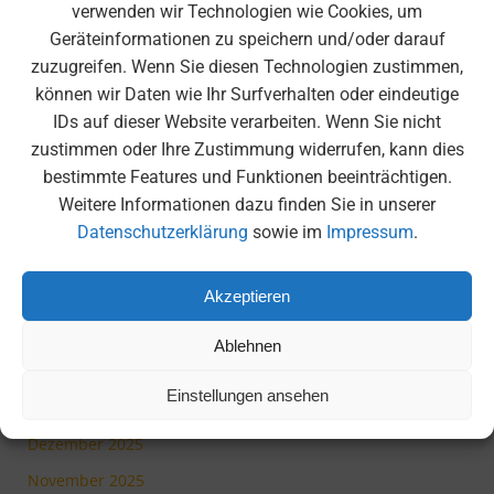
verwenden wir Technologien wie Cookies, um
6K United – Ein unvergessliches Erlebnis in der
Geräteinformationen zu speichern und/oder darauf
Olympiahalle
zuzugreifen. Wenn Sie diesen Technologien zustimmen,
Moscheebesuch der 6. Klassen
können wir Daten wie Ihr Surfverhalten oder eindeutige
Medienscout-Tag beim BR
IDs auf dieser Website verarbeiten. Wenn Sie nicht
zustimmen oder Ihre Zustimmung widerrufen, kann dies
Tag der Offenen Tür 2026
bestimmte Features und Funktionen beeinträchtigen.
Weitere Informationen dazu finden Sie in unserer
Archiv
Datenschutzerklärung
sowie im
Impressum
.
Juli 2026
Akzeptieren
Juni 2026
Mai 2026
Ablehnen
April 2026
Einstellungen ansehen
März 2026
Dezember 2025
November 2025