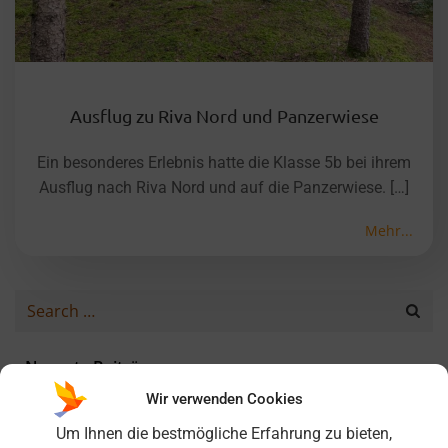
Ausflug zu Riva Nord und Panzerwiese
Ein besonderes Erlebnis hatte die Klasse 5b bei ihrem
Ausflug nach Riva Nord und auf die Panzerwiese. […]
Mehr...
Search
for:
Neueste Beiträge
Wir verwenden Cookies
Nordcup 25/26 am FC Bayern Campus – Titel erfolgreich
verteidigt!
Um Ihnen die bestmögliche Erfahrung zu bieten,