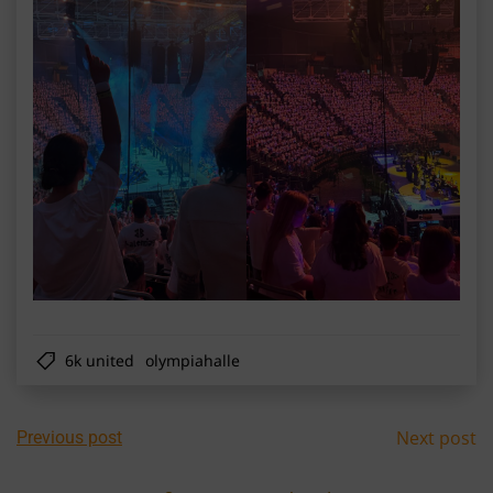
6k united
olympiahalle
Post
Post
Next post
Previous post
navigation
navig