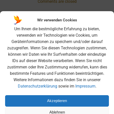
Comments are closed
Wir verwenden Cookies
Search
Um Ihnen die bestmögliche Erfahrung zu bieten,
for:
verwenden wir Technologien wie Cookies, um
Geräteinformationen zu speichern und/oder darauf
Neueste Beiträge
zuzugreifen. Wenn Sie diesen Technologien zustimmen,
können wir Daten wie Ihr Surfverhalten oder eindeutige
Nordcup 25/26 am FC Bayern Campus – Titel erfolgreich
IDs auf dieser Website verarbeiten. Wenn Sie nicht
verteidigt!
zustimmen oder Ihre Zustimmung widerrufen, kann dies
6K United – Ein unvergessliches Erlebnis in der
bestimmte Features und Funktionen beeinträchtigen.
Olympiahalle
Weitere Informationen dazu finden Sie in unserer
Moscheebesuch der 6. Klassen
Datenschutzerklärung
sowie im
Impressum
.
Medienscout-Tag beim BR
Akzeptieren
Tag der Offenen Tür 2026
Ablehnen