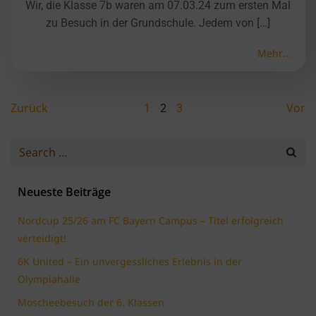
Wir, die Klasse 7b waren am 07.03.24 zum ersten Mal
zu Besuch in der Grundschule. Jedem von […]
Mehr...
Posts
Posts
Po
Zurück
Page
Page
Vor
Page
1
2
3
navigation
navigation
na
Search
for:
Neueste Beiträge
Nordcup 25/26 am FC Bayern Campus – Titel erfolgreich
verteidigt!
6K United – Ein unvergessliches Erlebnis in der
Olympiahalle
Moscheebesuch der 6. Klassen