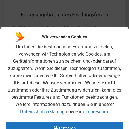
Ferienangebot in den Faschingsferien
Die Schulsozialarbeit machte in den Faschingsferien
einen Ausflug zum “Paint your style” in die
Wir verwenden Cookies
Maxvorstadt. Dort konnten […]
Um Ihnen die bestmögliche Erfahrung zu bieten,
verwenden wir Technologien wie Cookies, um
Mehr...
Geräteinformationen zu speichern und/oder darauf
zuzugreifen. Wenn Sie diesen Technologien zustimmen,
können wir Daten wie Ihr Surfverhalten oder eindeutige
IDs auf dieser Website verarbeiten. Wenn Sie nicht
zustimmen oder Ihre Zustimmung widerrufen, kann dies
bestimmte Features und Funktionen beeinträchtigen.
Weitere Informationen dazu finden Sie in unserer
Datenschutzerklärung
sowie im
Impressum
.
Akzeptieren