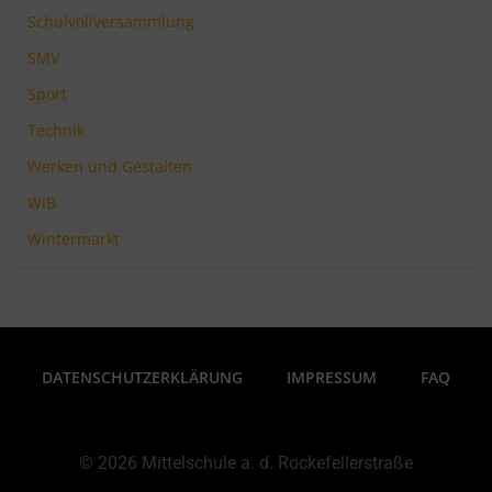
Schulvollversammlung
SMV
Sport
Technik
Werken und Gestalten
WiB
Wintermarkt
DATENSCHUTZERKLÄRUNG
IMPRESSUM
FAQ
© 2026 Mittelschule a. d. Rockefellerstraße