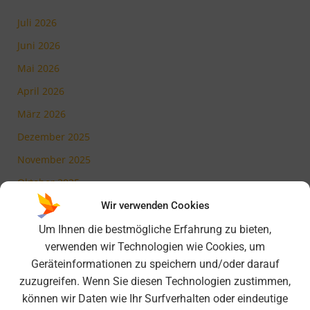
Juli 2026
Juni 2026
Mai 2026
April 2026
März 2026
Dezember 2025
November 2025
Oktober 2025
Juli 2025
Wir verwenden Cookies
Mai 2025
Um Ihnen die bestmögliche Erfahrung zu bieten,
verwenden wir Technologien wie Cookies, um
März 2025
Geräteinformationen zu speichern und/oder darauf
Februar 2025
zuzugreifen. Wenn Sie diesen Technologien zustimmen,
November 2024
können wir Daten wie Ihr Surfverhalten oder eindeutige