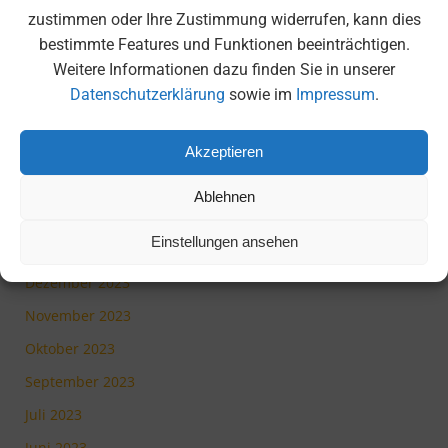
September 2024
zustimmen oder Ihre Zustimmung widerrufen, kann dies
bestimmte Features und Funktionen beeinträchtigen.
Juli 2024
Weitere Informationen dazu finden Sie in unserer
Juni 2024
Datenschutzerklärung
sowie im
Impressum
.
Mai 2024
April 2024
Akzeptieren
März 2024
Ablehnen
Februar 2024
Einstellungen ansehen
Januar 2024
Dezember 2023
November 2023
Oktober 2023
September 2023
Juli 2023
Juni 2023