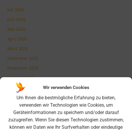
Juli 2026
Juni 2026
Mai 2026
April 2026
März 2026
Dezember 2025
November 2025
Oktober 2025
Juli 2025
Wir verwenden Cookies
Mai 2025
Um Ihnen die bestmögliche Erfahrung zu bieten,
verwenden wir Technologien wie Cookies, um
März 2025
Geräteinformationen zu speichern und/oder darauf
Februar 2025
zuzugreifen. Wenn Sie diesen Technologien zustimmen,
November 2024
können wir Daten wie Ihr Surfverhalten oder eindeutige