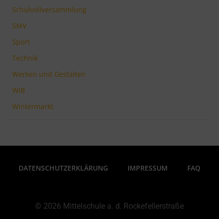
Schulvollversammlung
SMV
Sport
Technik
Werken und Gestalten
WiB
Wintermarkt
DATENSCHUTZERKLÄRUNG
IMPRESSUM
FAQ
© 2026 Mittelschule a. d. Rockefellerstraße