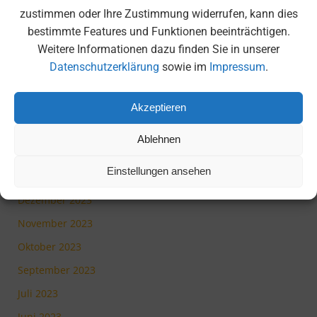
September 2024
zustimmen oder Ihre Zustimmung widerrufen, kann dies
bestimmte Features und Funktionen beeinträchtigen.
Juli 2024
Weitere Informationen dazu finden Sie in unserer
Juni 2024
Datenschutzerklärung
sowie im
Impressum
.
Mai 2024
April 2024
Akzeptieren
März 2024
Ablehnen
Februar 2024
Einstellungen ansehen
Januar 2024
Dezember 2023
November 2023
Oktober 2023
September 2023
Juli 2023
Juni 2023