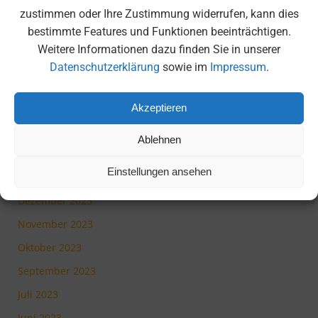
September 2024
zustimmen oder Ihre Zustimmung widerrufen, kann dies
bestimmte Features und Funktionen beeinträchtigen.
Juli 2024
Weitere Informationen dazu finden Sie in unserer
Juni 2024
Datenschutzerklärung
sowie im
Impressum
.
Mai 2024
April 2024
Akzeptieren
März 2024
Ablehnen
Februar 2024
Einstellungen ansehen
Januar 2024
Dezember 2023
November 2023
Oktober 2023
September 2023
Juli 2023
Juni 2023