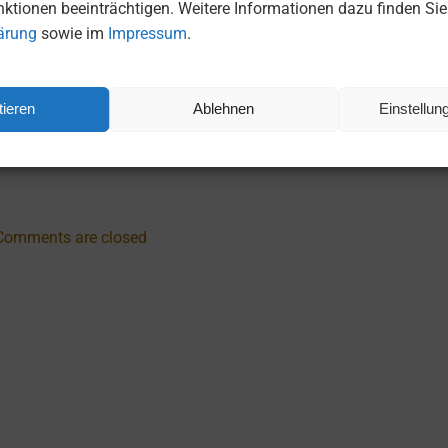
ktionen beeinträchtigen. Weitere Informationen dazu finden Sie 
ärung
sowie im
Impressum
.
beit
ieren
Ablehnen
Einstellu
Po
Next 
na
Comments are closed