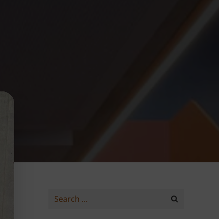
Search
for: