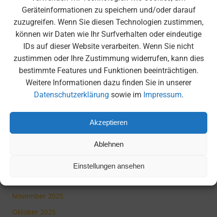
Olympiahalle
Geräteinformationen zu speichern und/oder darauf
Moscheebesuch der 6. Klassen
zuzugreifen. Wenn Sie diesen Technologien zustimmen,
können wir Daten wie Ihr Surfverhalten oder eindeutige
Medienscout-Tag beim BR
IDs auf dieser Website verarbeiten. Wenn Sie nicht
Tag der Offenen Tür 2026
zustimmen oder Ihre Zustimmung widerrufen, kann dies
bestimmte Features und Funktionen beeinträchtigen.
Archiv
Weitere Informationen dazu finden Sie in unserer
Datenschutzerklärung
sowie im
Impressum
.
Juli 2026
Juni 2026
Akzeptieren
Mai 2026
Ablehnen
April 2026
März 2026
Einstellungen ansehen
Dezember 2025
November 2025
Oktober 2025