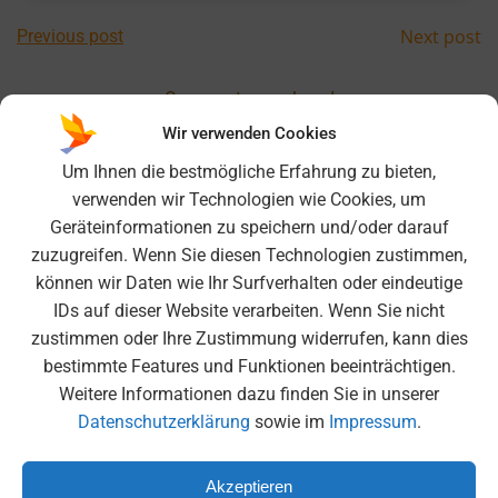
Post
Post
Next post
Previous post
navigation
navig
Comments are closed
Wir verwenden Cookies
Um Ihnen die bestmögliche Erfahrung zu bieten,
verwenden wir Technologien wie Cookies, um
Search
Geräteinformationen zu speichern und/oder darauf
for:
zuzugreifen. Wenn Sie diesen Technologien zustimmen,
können wir Daten wie Ihr Surfverhalten oder eindeutige
Neueste Beiträge
IDs auf dieser Website verarbeiten. Wenn Sie nicht
Nordcup 25/26 am FC Bayern Campus – Titel erfolgreich
zustimmen oder Ihre Zustimmung widerrufen, kann dies
verteidigt!
bestimmte Features und Funktionen beeinträchtigen.
Weitere Informationen dazu finden Sie in unserer
6K United – Ein unvergessliches Erlebnis in der
Datenschutzerklärung
sowie im
Impressum
.
Olympiahalle
Moscheebesuch der 6. Klassen
Akzeptieren
Medienscout-Tag beim BR