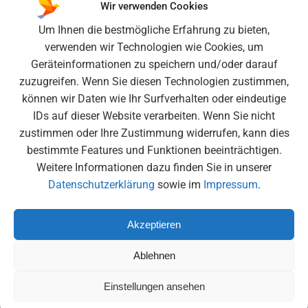
Wir verwenden Cookies
Neueste Beiträge
Um Ihnen die bestmögliche Erfahrung zu bieten,
verwenden wir Technologien wie Cookies, um
Nordcup 25/26 am FC Bayern Campus – Titel erfolgreich
Geräteinformationen zu speichern und/oder darauf
verteidigt!
zuzugreifen. Wenn Sie diesen Technologien zustimmen,
6K United – Ein unvergessliches Erlebnis in der
können wir Daten wie Ihr Surfverhalten oder eindeutige
Olympiahalle
IDs auf dieser Website verarbeiten. Wenn Sie nicht
Moscheebesuch der 6. Klassen
zustimmen oder Ihre Zustimmung widerrufen, kann dies
bestimmte Features und Funktionen beeinträchtigen.
Medienscout-Tag beim BR
Weitere Informationen dazu finden Sie in unserer
Tag der Offenen Tür 2026
Datenschutzerklärung
sowie im
Impressum
.
Archiv
Akzeptieren
Juli 2026
Ablehnen
Juni 2026
Einstellungen ansehen
Mai 2026